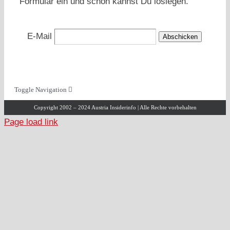
Formular ein und schon kannst Du loslegen.
E-Mail
Toggle Navigation
Copyright 2002 – 2024 Austria Insiderinfo | Alle Rechte vorbehalten
Horst Gassner – Über mich
Page load link
Kooperationen
Referenzen und Erwähnungen
PR & Media