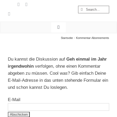
Zum
Suche
Inhalt
nach:
springen
Toggle
Navigation
Start
Startseite
Kommentar-Abonnements
Wandern
Österreich
Du kannst die Diskussion auf
Geh einmal im Jahr
Foto & Video
irgendwohin
verfolgen, ohne einen Kommentar
abgeben zu müssen. Cool was? Gib einfach Deine
Nachhaltigkeit
E-Mail-Adresse in das unten stehende Formular ein
Treibgut
und schon kannst Du loslegen.
E-Mail