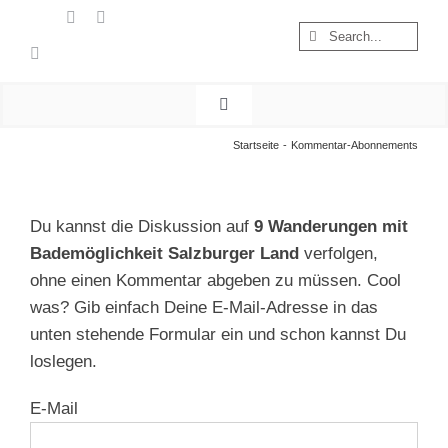
Zum
Suche
Inhalt
nach:
springen
Toggle
Navigation
Start
Startseite
Kommentar-Abonnements
Wandern
Österreich
Du kannst die Diskussion auf
9 Wanderungen mit
Foto & Video
Bademöglichkeit Salzburger Land
verfolgen,
ohne einen Kommentar abgeben zu müssen. Cool
Nachhaltigkeit
was? Gib einfach Deine E-Mail-Adresse in das
Treibgut
unten stehende Formular ein und schon kannst Du
loslegen.
E-Mail