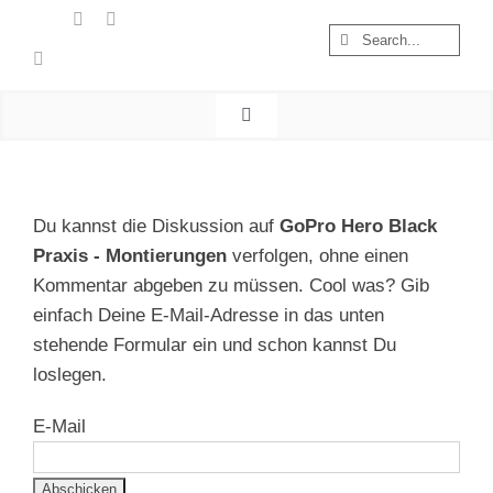
Zum
Suche
Inhalt
nach:
springen
Toggle
Navigation
Start
Wandern
Du kannst die Diskussion auf
GoPro Hero Black
Österreich
Praxis - Montierungen
verfolgen, ohne einen
Foto & Video
Kommentar abgeben zu müssen. Cool was? Gib
einfach Deine E-Mail-Adresse in das unten
Nachhaltigkeit
stehende Formular ein und schon kannst Du
Treibgut
loslegen.
E-Mail