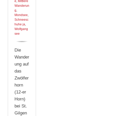
e
,
Mittlere
Wanderun
g
,
Mondsee
,
Schneesc
huhe ja
,
Wolfgang
see
Die
Wander
ung auf
das
Zwölfer
horn
(12-er
Horn)
bei St.
Gilgen