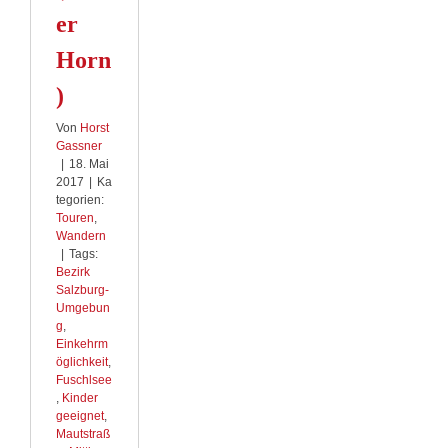
er
Horn
)
Von
Horst
Gassner
|
18. Mai
2017
|
Ka
tegorien:
Touren
,
Wandern
|
Tags:
Bezirk
Salzburg-
Umgebun
g
,
Einkehrm
öglichkeit
,
Fuschlsee
,
Kinder
geeignet
,
Mautstraß