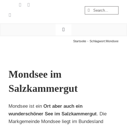
Zum
Suche
Inhalt
nach:
springen
Toggle
Navigation
Start
Startseite
Schlagwort:
Mondsee
Wandern
Österreich
Foto & Video
Mondsee im
Nachhaltigkeit
Salzkammergut
Treibgut
Mondsee ist ein
Ort aber auch ein
wunderschöner See im Salzkammergut
. Die
Markgemeinde Mondsee liegt im Bundesland