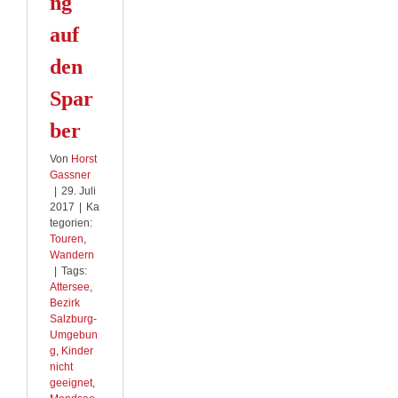
ng
auf
den
Spar
ber
Von
Horst
Gassner
|
29. Juli
2017
|
Ka
tegorien:
Touren
,
Wandern
|
Tags:
Attersee
,
Bezirk
Salzburg-
Umgebun
g
,
Kinder
nicht
geeignet
,