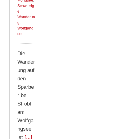
Mondsee
,
Schwierig
e
Wanderun
g
,
Wolfgang
see
Die
Wander
ung auf
den
Sparbe
r bei
Strobl
am
Wolfga
ngsee
ist
[...]