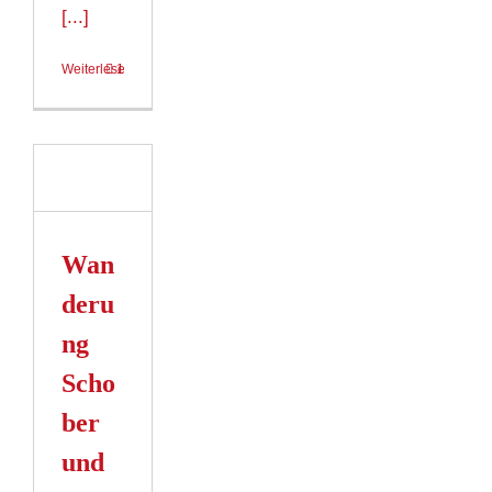
[...]
Weiterlesen
1
ung
r
opf
Wan
n
deru
ng
Scho
ber
und