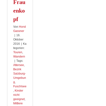
Frau
enko
pf
Von
Horst
Gassner
|
16.
Oktober
2016
|
Ka
tegorien:
Touren
,
Wandern
|
Tags:
Attersee
,
Bezirk
Salzburg-
Umgebun
g
,
Fuschlsee
,
Kinder
nicht
geeignet
,
Mittlere