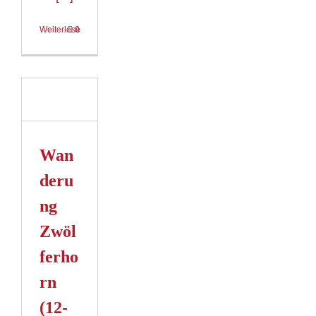
Weiterlesen
0
ung
horn
Wan
n
deru
ng
Zwöl
ferho
rn
(12-