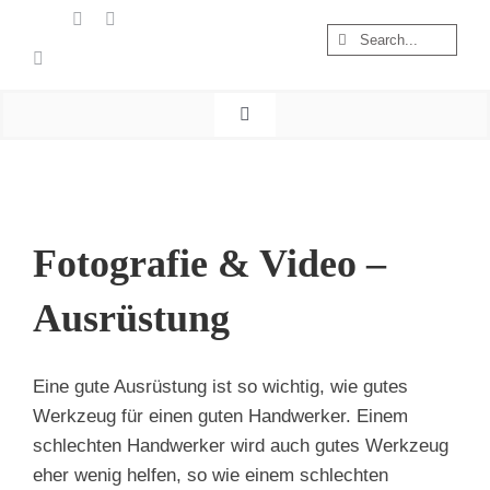
Zum
Suche
Inhalt
nach:
springen
Toggle
Navigation
Start
Wandern
Österreich
Fotografie & Video –
Foto & Video
Ausrüstung
Nachhaltigkeit
Treibgut
Eine gute Ausrüstung ist so wichtig, wie gutes
Werkzeug für einen guten Handwerker. Einem
schlechten Handwerker wird auch gutes Werkzeug
eher wenig helfen, so wie einem schlechten