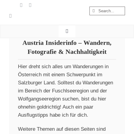
Zum
Suche
Inhalt
nach:
springen
Toggle
Navigation
Austria Insiderinfo – Wandern,
Start
Fotografie & Nachhaltigkeit
Wandern
Österreich
Hier dreht sich alles um Wanderungen in
Österreich mit einem Schwerpunkt im
Foto & Video
Salzburger Land. Solltest du Wanderungen
Nachhaltigkeit
im Bereich der Fuschlseeregion und der
Treibgut
Wolfgangseeregion suchen, bist du hier
ohnehin goldrichtig! Auch ein paar
Ausflugstipps habe ich für dich.
Weitere Themen auf diesen Seiten sind