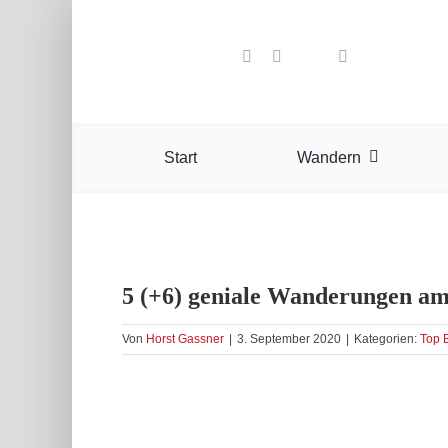
Zum
Inhalt
springen
Start
Wandern
5 (+6) geniale Wanderungen a
Von
Horst Gassner
|
3. September 2020
|
Kategorien:
Top 
Zeige
grösseres