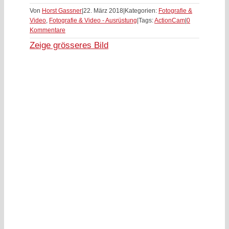
Treibgut
Von
Horst Gassner
|
22. März 2018
|
Kategorien:
Fotografie &
Video
,
Fotografie & Video - Ausrüstung
|
Tags:
ActionCam
|
0
Kommentare
Zeige grösseres Bild