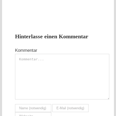
Ca
Er
24
Hinterlasse einen Kommentar
Kommentar