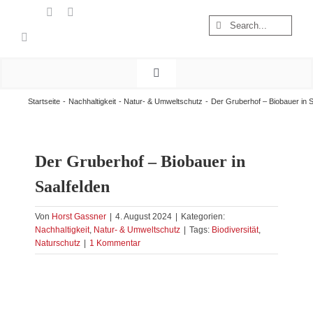
Zum
Suche
Inhalt
nach:
springen
Toggle
Navigation
Start
Startseite
Nachhaltigkeit
Natur- & Umweltschutz
Der Gruberhof – Biobauer in S
Wandern
Österreich
Der Gruberhof – Biobauer in
Foto & Video
Saalfelden
Nachhaltigkeit
Von
Horst Gassner
|
4. August 2024
|
Kategorien:
Treibgut
Nachhaltigkeit
,
Natur- & Umweltschutz
|
Tags:
Biodiversität
,
Naturschutz
|
1 Kommentar
Zeige
grösseres