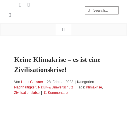
Zum
Suche
Inhalt
nach:
springen
Toggle
Navigation
Start
Wandern
Keine Klimakrise – es ist eine
Österreich
Zivilisationskrise!
Foto & Video
Nachhaltigkeit
Von
Horst Gassner
|
28. Februar 2023
|
Kategorien:
Nachhaltigkeit
,
Natur- & Umweltschutz
|
Tags:
Klimakrise
,
Treibgut
Zivilisationskrise
|
11 Kommentare
Zeige
grösseres
Bild