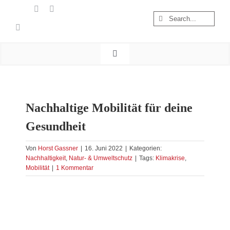
Zum
Suche
Inhalt
nach:
springen
Toggle
Navigation
Start
Wandern
Nachhaltige Mobilität für deine
Österreich
Gesundheit
Foto & Video
Nachhaltigkeit
Von
Horst Gassner
|
16. Juni 2022
|
Kategorien:
Nachhaltigkeit
,
Natur- & Umweltschutz
|
Tags:
Klimakrise
,
Treibgut
Mobilität
|
1 Kommentar
Zeige
grösseres
Bild