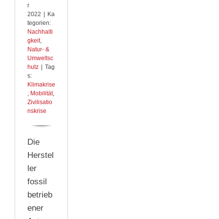
r
2022
|
Ka
tegorien:
Nachhalti
gkeit
,
Natur- &
Umweltsc
hutz
|
Tag
s:
Klimakrise
,
Mobilität
,
Zivilisatio
nskrise
Die
Herstel
ler
fossil
betrieb
ener