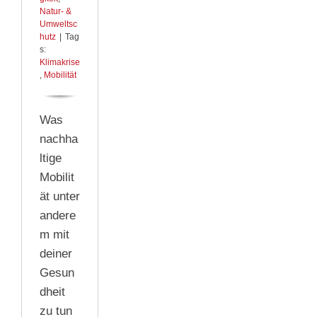
Natur- &
Umweltsc
hutz
|
Tag
s:
Klimakrise
,
Mobilität
Was
nachha
ltige
Mobilit
ät unter
andere
m mit
deiner
Gesun
dheit
zu tun