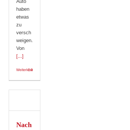
Auto
haben
etwas
zu
versch
weigen.
Von
[...]
Weiterlesen
0
ige
ät
ne
eit
keit
Nach