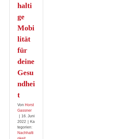
utz
halti
ge
Mobi
lität
für
deine
Gesu
ndhei
t
Von
Horst
Gassner
|
16. Juni
2022
|
Ka
tegorien:
Nachhalti
gkeit
,