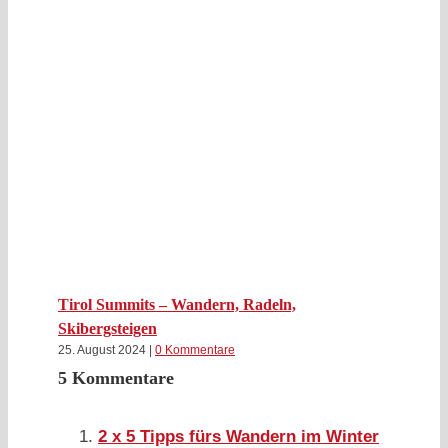
Mi
Tirol Summits – Wandern, Radeln,
2.
Skibergsteigen
25. August 2024
|
0 Kommentare
5 Kommentare
2 x 5 Tipps fürs Wandern im Winter