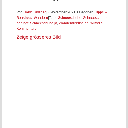
Von
Horst Gassner
|
6. November 2021
|
Kategorien:
Tipps &
Sonstiges
,
Wandern
|
Tags:
Schneeschuhe
,
Schneeschuhe
bedingt
,
Schneeschuhe ja
,
Wanderausrüstung
,
Winter
|
5
Kommentare
Zeige grösseres Bild