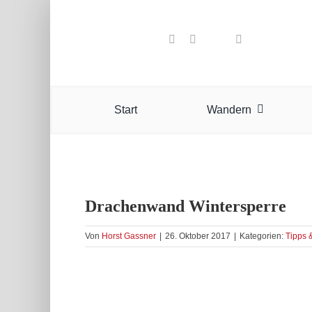
Zum
Inhalt
springen
Start
Wandern
Drachenwand Wintersperre
Von
Horst Gassner
|
26. Oktober 2017
|
Kategorien:
Tipps 
Zeige
grösseres