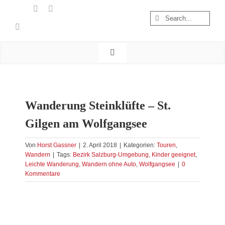
Zum
Suche
Inhalt
nach:
springen
Toggle
Navigation
Start
Wandern
Wanderung Steinklüfte – St.
Österreich
Gilgen am Wolfgangsee
Foto & Video
Nachhaltigkeit
Von
Horst Gassner
|
2. April 2018
|
Kategorien:
Touren
,
Wandern
|
Tags:
Bezirk Salzburg-Umgebung
,
Kinder geeignet
,
Treibgut
Leichte Wanderung
,
Wandern ohne Auto
,
Wolfgangsee
|
0
Kommentare
Zeige
grösseres