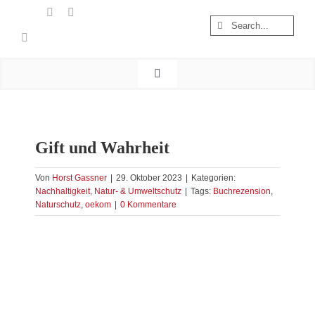
Zum
Suche
Inhalt
nach:
springen
Toggle
Navigation
Start
Wandern
Gift und Wahrheit
Österreich
Foto & Video
Von
Horst Gassner
|
29. Oktober 2023
|
Kategorien:
Nachhaltigkeit
,
Natur- & Umweltschutz
|
Tags:
Buchrezension
,
Nachhaltigkeit
Naturschutz
,
oekom
|
0 Kommentare
Treibgut
Zeige
grösseres
Bild