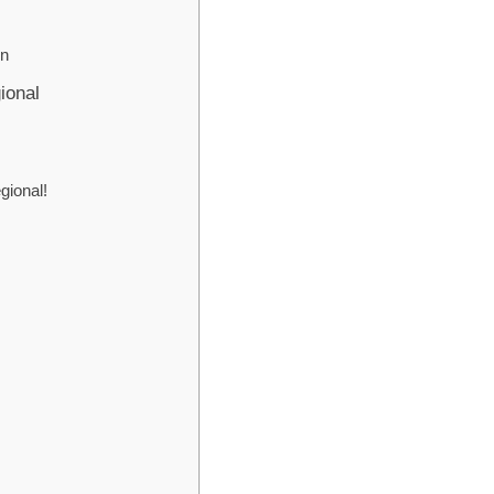
en
ional
gional!