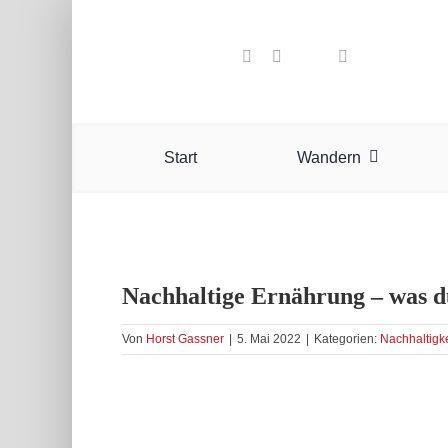
Zum
Inhalt
springen
Start
Wandern
Nachhaltige Ernährung – was d
Von
Horst Gassner
|
5. Mai 2022
|
Kategorien:
Nachhaltigke
Zeige
grösseres