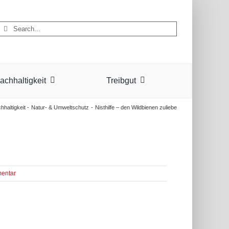
Suche
nach:
achhaltigkeit
Treibgut
hhaltigkeit
Natur- & Umweltschutz
Nisthilfe – den Wildbienen zuliebe
entar