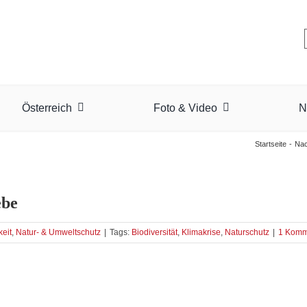
Österreich
Foto & Video
N
Startseite
Nac
ebe
keit
,
Natur- & Umweltschutz
|
Tags:
Biodiversität
,
Klimakrise
,
Naturschutz
|
1 Komm