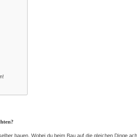
n!
chten?
 selber bauen. Wobei du beim Bau auf die gleichen Dinge ach