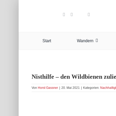
Zum
Inhalt
springen
Start
Wandern
Nisthilfe – den Wildbienen zuli
Von
Horst Gassner
|
20. Mai 2021
|
Kategorien:
Nachhaltig
Zeige
grösseres