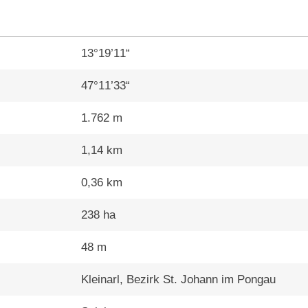
13°19’11“
47°11’33“
1.762 m
1,14 km
0,36 km
238 ha
48 m
Kleinarl, Bezirk St. Johann im Pongau