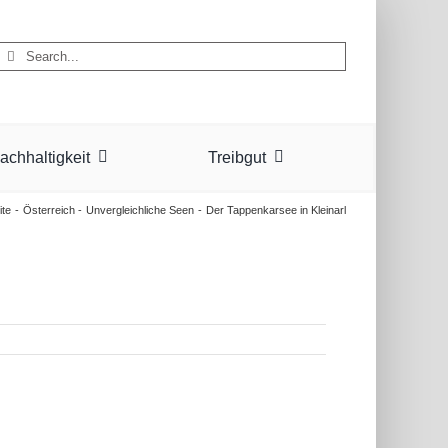
Suche
nach:
achhaltigkeit
Treibgut
ite
Österreich
Unvergleichliche Seen
Der Tappenkarsee in Kleinarl