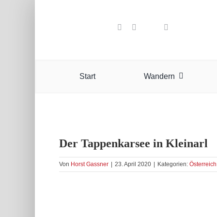
Zum
Inhalt
springen
Start
Wandern
Der Tappenkarsee in Kleinarl
Von
Horst Gassner
|
23. April 2020
|
Kategorien:
Österreich
Zeige
grösseres