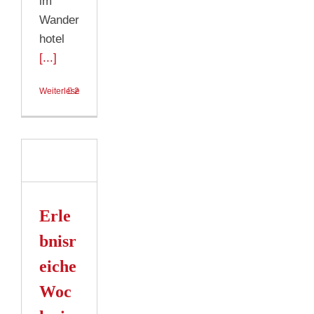
im
Wander
hotel
[...]
Weiterlesen
2
reiche
im
otel
n
l
Erle
hlt
bnisr
s
n
eiche
Woc