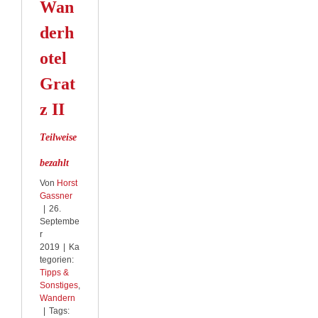
Wan
derh
otel
Grat
z II
Teilweise
bezahlt
Von
Horst
Gassner
|
26.
Septembe
r
2019
|
Ka
tegorien:
Tipps &
Sonstiges
,
Wandern
|
Tags: