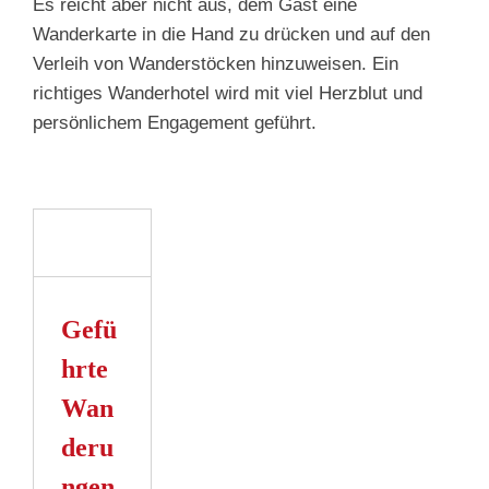
Es reicht aber nicht aus, dem Gast eine
Wanderkarte in die Hand zu drücken und auf den
Verleih von Wanderstöcken hinzuweisen. Ein
richtiges Wanderhotel wird mit viel Herzblut und
persönlichem Engagement geführt.
te
ungen
ber
eren?
Gefü
s
n
hrte
Wan
deru
ngen