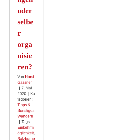
oder
selbe
r
orga
nisie
ren?
Von
Horst
Gassner
|
7. Mai
2020
|
Ka
tegorien:
Tipps &
Sonstiges
,
Wandern
|
Tags:
Einkehrm
öglichkeit
,
Salzburge