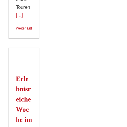
Touren
[...]
Weiterlesen
2
reiche
im
otel
I
hlt
Erle
s
bnisr
n
eiche
Woc
he im