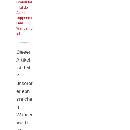
Großarltal
- Tal der
Almen
,
Tappenka
rsee
,
Wanderho
tel
Dieser
Artikel
ist Teil
2
unserer
erlebni
sreiche
n
Wander
woche