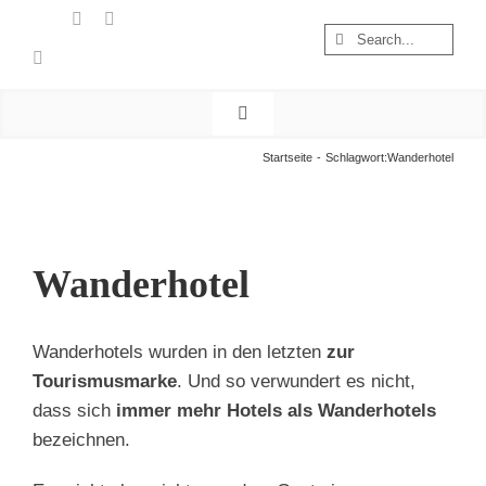
Zum
Suche
Inhalt
nach:
springen
Toggle
Navigation
Start
Startseite
Schlagwort:
Wanderhotel
Wandern
Österreich
Foto & Video
Wanderhotel
Nachhaltigkeit
Treibgut
Wanderhotels wurden in den letzten
zur
Tourismusmarke
. Und so verwundert es nicht,
dass sich
immer mehr Hotels als Wanderhotels
bezeichnen.