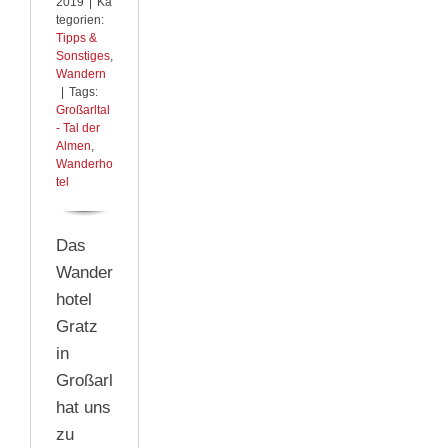
2019
|
Ka
tegorien:
Tipps &
Sonstiges
,
Wandern
|
Tags:
Großarltal
- Tal der
Almen
,
Wanderho
tel
Das
Wander
hotel
Gratz
in
Großarl
hat uns
zu