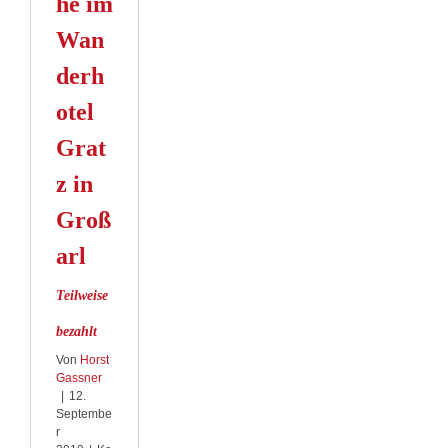
he im
Wan
derh
otel
Grat
z in
Groß
arl
Teilweise
bezahlt
Von
Horst
Gassner
|
12.
Septembe
r