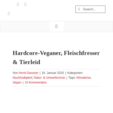
Zum
Suche
Inhalt
nach:
springen
Toggle
Navigation
Start
Wandern
Hardcore-Veganer, Fleischfresser
Österreich
& Tierleid
Foto & Video
Nachhaltigkeit
Von
Horst Gassner
|
16. Januar 2020
|
Kategorien:
Nachhaltigkeit
,
Natur- & Umweltschutz
|
Tags:
Klimakrise
,
Treibgut
Vegan
|
10 Kommentare
Zeige
grösseres
Bild