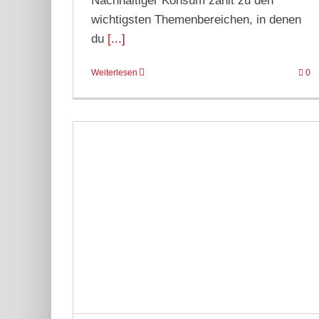
Nachhaltiger Konsum zählt zu den
wichtigsten Themenbereichen, in denen
du
[...]
Weiterlesen
0
Beispiele
chutz