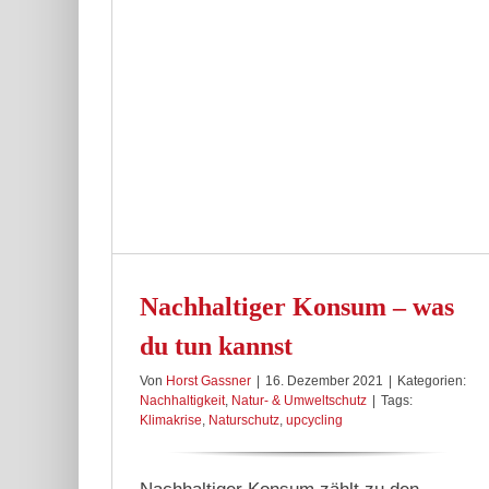
tun kannst
chutz
Nachhaltiger Konsum – was
du tun kannst
Von
Horst Gassner
|
16. Dezember 2021
|
Kategorien:
Nachhaltigkeit
,
Natur- & Umweltschutz
|
Tags:
Klimakrise
,
Naturschutz
,
upcycling