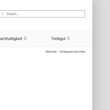
Suche
nach:
achhaltigkeit
Treibgut
Startseite
Schlagwort:
upcycling