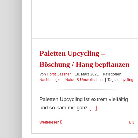
g / Hang
chutz
Paletten Upcycling –
Böschung / Hang bepflanzen
Von
Horst Gassner
|
18. März 2021
|
Kategorien:
Nachhaltigkeit
,
Natur- & Umweltschutz
|
Tags:
upcycling
Paletten Upcycling ist extrem vielfältig
und so kam mir ganz
[...]
Weiterlesen
3