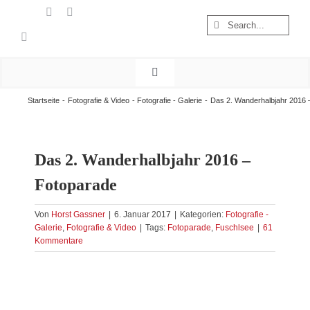
Zum
Suche
Inhalt
nach:
springen
Toggle
Navigation
Start
Startseite
Fotografie & Video
Fotografie - Galerie
Das 2. Wanderhalbjahr 2016 
Wandern
Österreich
Das 2. Wanderhalbjahr 2016 –
Foto & Video
Fotoparade
Nachhaltigkeit
Von
Horst Gassner
|
6. Januar 2017
|
Kategorien:
Fotografie -
Treibgut
Galerie
,
Fotografie & Video
|
Tags:
Fotoparade
,
Fuschlsee
|
61
Kommentare
Zeige
grösseres