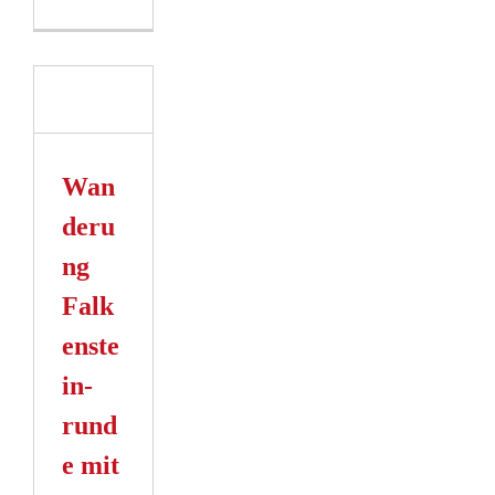
ung
ein­
it
lick
Wan
n
deru
ng
Falk
enste
in­
rund
e mit