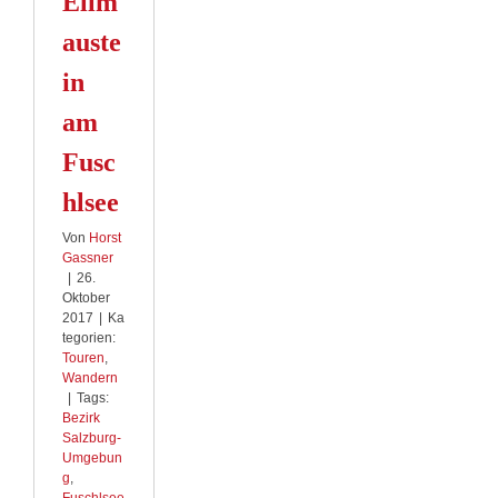
Ellm
auste
in
am
Fusc
hlsee
Von
Horst
Gassner
|
26.
Oktober
2017
|
Ka
tegorien:
Touren
,
Wandern
|
Tags:
Bezirk
Salzburg-
Umgebun
g
,
Fuschlsee