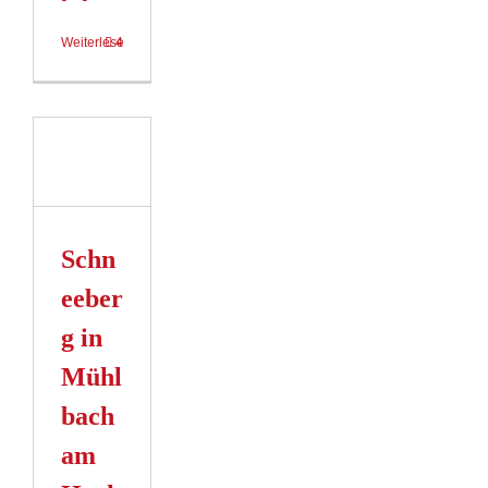
Weiterlesen
4
erg
ch
ig
Schn
n
eeber
g in
Mühl
bach
am