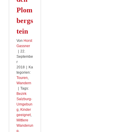
Plom
bergs
tein
Von
Horst
Gassner
|
22.
Septembe
r
2018
|
Ka
tegorien:
Touren
,
Wandern
|
Tags:
Bezirk
Salzburg-
Umgebun
g
,
Kinder
geeignet
,
Mittlere
Wanderun
g
,