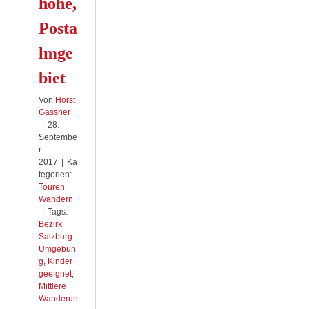
höhe,
Posta
lmge
biet
Von
Horst
Gassner
|
28.
Septembe
r
2017
|
Ka
tegorien:
Touren
,
Wandern
|
Tags:
Bezirk
Salzburg-
Umgebun
g
,
Kinder
geeignet
,
Mittlere
Wanderun