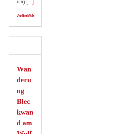
ung
[...]
Weiterlesen
0
ung
nd
gsee
Wan
n
deru
ng
Blec
kwan
d am
Wolf