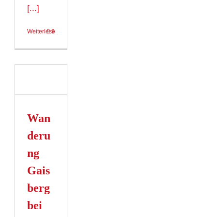
[...]
Weiterlesen
9
ung
rg
rg
Wan
n
deru
ng
Gais
berg
bei