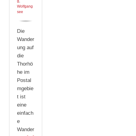
g
,
Wolfgang
see
Die
Wander
ung auf
die
Thorhö
he im
Postal
mgebie
t ist
eine
einfach
e
Wander