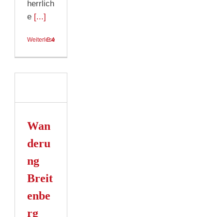
herrlich
e
[...]
Weiterlesen
4
ung
erg
gsee
Wan
n
deru
ng
Breit
enbe
rg