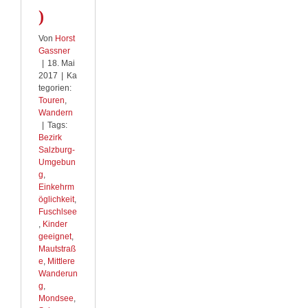
)
Von
Horst
Gassner
|
18. Mai
2017
|
Ka
tegorien:
Touren
,
Wandern
|
Tags:
Bezirk
Salzburg-
Umgebun
g
,
Einkehrm
öglichkeit
,
Fuschlsee
,
Kinder
geeignet
,
Mautstraß
e
,
Mittlere
Wanderun
g
,
Mondsee
,