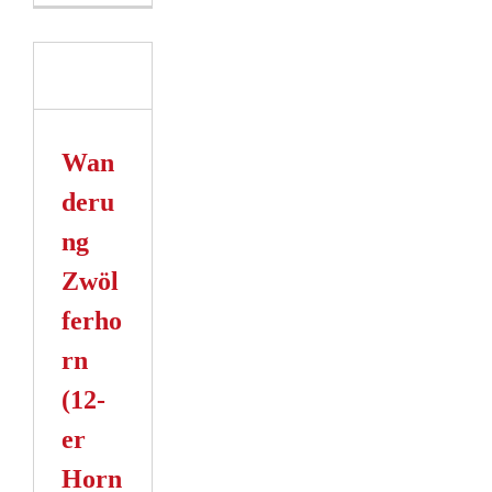
ung
horn
Wan
n
deru
ng
Zwöl
ferho
rn
(12-
er
Horn