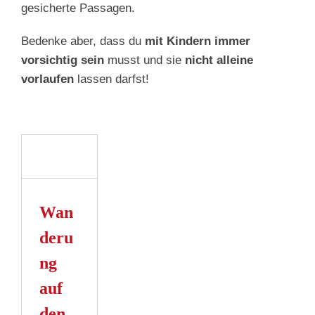
gesicherte Passagen.
Bedenke aber, dass du
mit Kindern immer
vorsichtig sein
musst und sie
nicht alleine
vorlaufen
lassen darfst!
ung
n
stein
Wan
n
deru
ng
auf
den