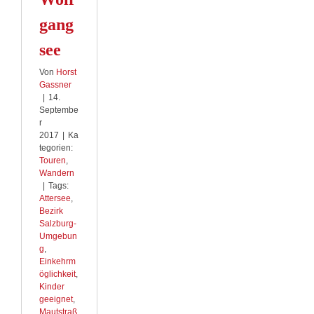
gang
see
Von
Horst
Gassner
|
14.
Septembe
r
2017
|
Ka
tegorien:
Touren
,
Wandern
|
Tags:
Attersee
,
Bezirk
Salzburg-
Umgebun
g
,
Einkehrm
öglichkeit
,
Kinder
geeignet
,
Mautstraß