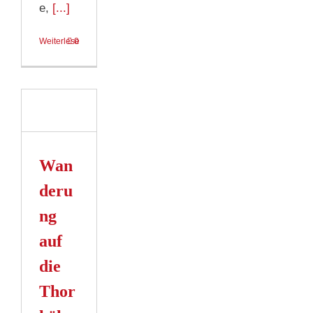
e,
[...]
Weiterlesen
0
ung
e
e,
ebiet
Wan
n
deru
ng
auf
die
Thor