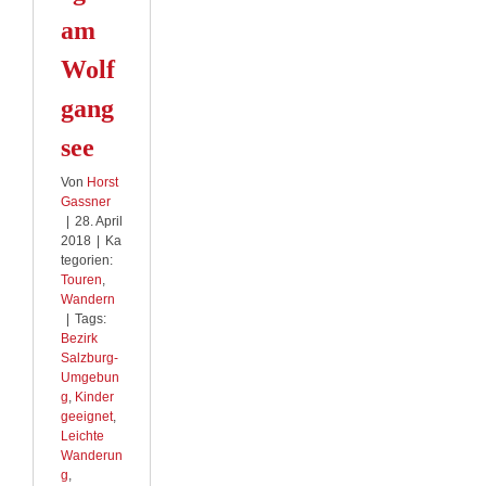
am
Wolf
gang
see
Von
Horst
Gassner
|
28. April
2018
|
Ka
tegorien:
Touren
,
Wandern
|
Tags:
Bezirk
Salzburg-
Umgebun
g
,
Kinder
geeignet
,
Leichte
Wanderun
g
,