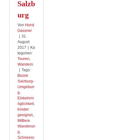
Salzb
urg
Von
Horst
Gassner
|
31.
August
2017
|
Ka
tegorien:
Touren
,
Wandern
|
Tags:
Bezirk
Salzburg-
Umgebun
g
,
Einkehrm
öglichkeit
,
Kinder
geeignet
,
Mittlere
Wanderun
g
,
Schneesc