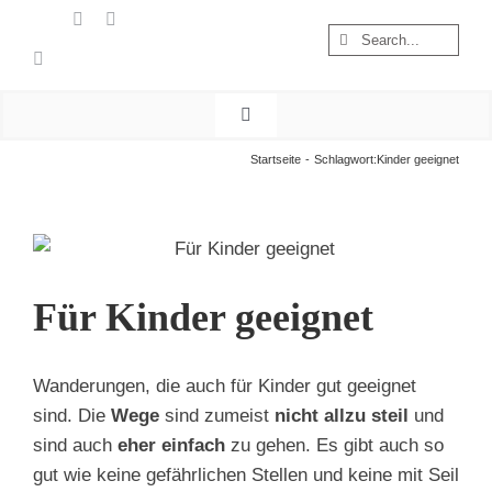
Zum
Suche
Inhalt
nach:
springen
Toggle
Navigation
Start
Startseite
Schlagwort:
Kinder geeignet
Wandern
Österreich
Foto & Video
Für Kinder geeignet
Nachhaltigkeit
Treibgut
Wanderungen, die auch für Kinder gut geeignet
sind. Die
Wege
sind zumeist
nicht allzu steil
und
sind auch
eher einfach
zu gehen. Es gibt auch so
gut wie keine gefährlichen Stellen und keine mit Seil