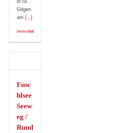
in St.
Gilgen
am
[...]
Weiterlesen
0
ee
/
eg
mergut
Fusc
hlsee
n
Seew
eg /
Rund