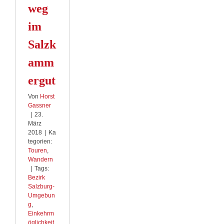
weg
im
Salzk
amm
ergut
Von
Horst
Gassner
|
23.
März
2018
|
Ka
tegorien:
Touren
,
Wandern
|
Tags:
Bezirk
Salzburg-
Umgebun
g
,
Einkehrm
öglichkeit
,