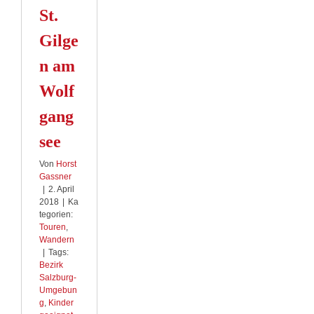
St.
Gilge
n am
Wolf
gang
see
Von
Horst
Gassner
|
2. April
2018
|
Ka
tegorien:
Touren
,
Wandern
|
Tags:
Bezirk
Salzburg-
Umgebun
g
,
Kinder