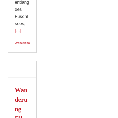
entlang
des
Fuschl
sees,
[...]
Weiterlesen
5
ung
ein
ee
Wan
n
deru
ng