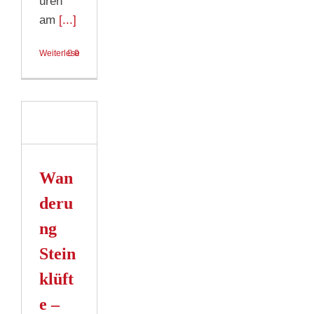
uren
am
[...]
Weiterlesen
0
ung
fte
am
gsee
Wan
deru
n
ng
Stein
klüft
e –