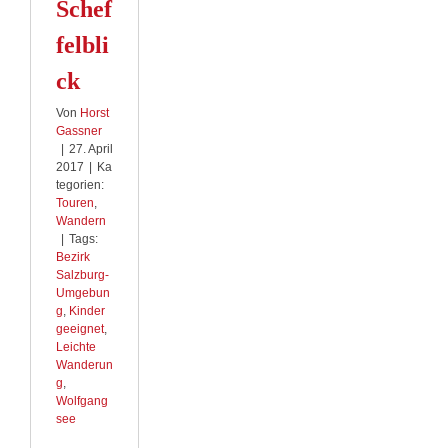
Schef
felbli
ck
Von
Horst
Gassner
|
27. April
2017
|
Ka
tegorien:
Touren
,
Wandern
|
Tags:
Bezirk
Salzburg-
Umgebun
g
,
Kinder
geeignet
,
Leichte
Wanderun
g
,
Wolfgang
see