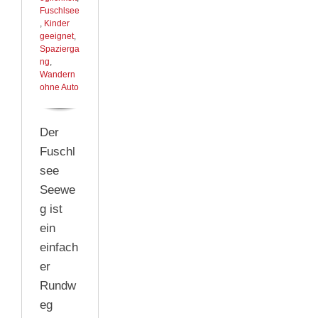
Fuschlsee
,
Kinder
geeignet
,
Spazierga
ng
,
Wandern
ohne Auto
Der
Fuschl
see
Seewe
g ist
ein
einfach
er
Rundw
eg