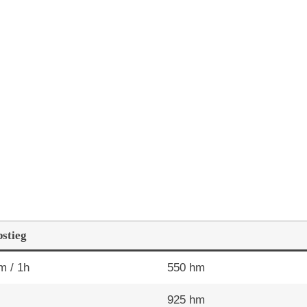
bstieg
m / 1h
550 hm
925 hm