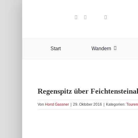
Zum
Inhalt
springen
Start
Wandern
Regenspitz über Feichtenstein
Von
Horst Gassner
|
29. Oktober 2016
|
Kategorien:
Touren
Zeige
grösseres