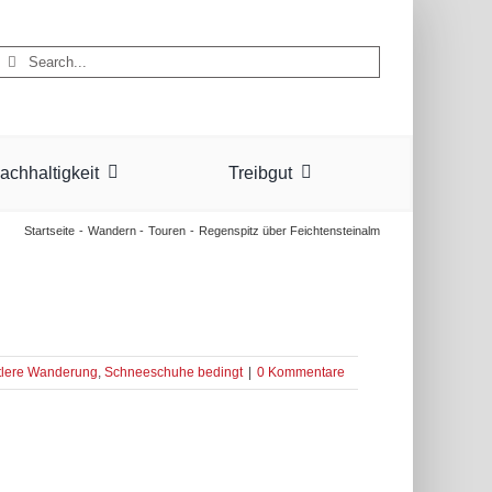
Suche
nach:
achhaltigkeit
Treibgut
Startseite
Wandern
Touren
Regenspitz über Feichtensteinalm
tlere Wanderung
,
Schneeschuhe bedingt
|
0 Kommentare