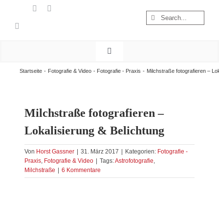
Zum
Suche
Inhalt
nach:
springen
Toggle
Navigation
Start
Startseite
Fotografie & Video
Fotografie - Praxis
Milchstraße fotografieren – Lo
Wandern
Österreich
Milchstraße fotografieren –
Foto & Video
Lokalisierung & Belichtung
Nachhaltigkeit
Von
Horst Gassner
|
31. März 2017
|
Kategorien:
Fotografie -
Treibgut
Praxis
,
Fotografie & Video
|
Tags:
Astrofotografie
,
Milchstraße
|
6 Kommentare
Zeige
grösseres